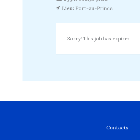
Lieu:
Port-au-Prince
Sorry! This job has expired.
Contacts