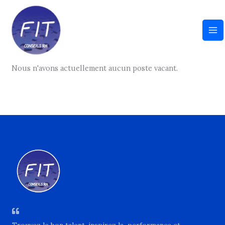
Aller
au
Entreprise :
Entreprise Industrielle
contenu
Nous n'avons actuellement aucun poste vacant.
Trouvez le bon talent, inspirez la performance et