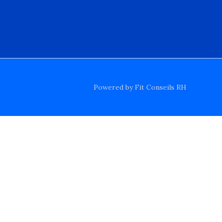
o
i
r
k
n
a
-
m
f
Powered by Fit Conseils RH