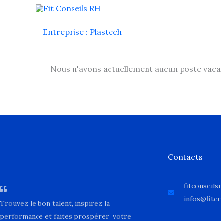
Aller
au
Entreprise :
Plastech
contenu
Nous n'avons actuellement aucun poste vaca
Contacts
fitconseil
infos@fitc
Trouvez le bon talent, inspirez la
performance et faites prospérer votre