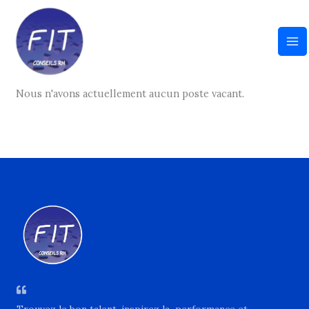
Aller
au
Entreprise :
Sunrise Airways
contenu
Nous n'avons actuellement aucun poste vacant.
Trouvez le bon talent, inspirez la performance et